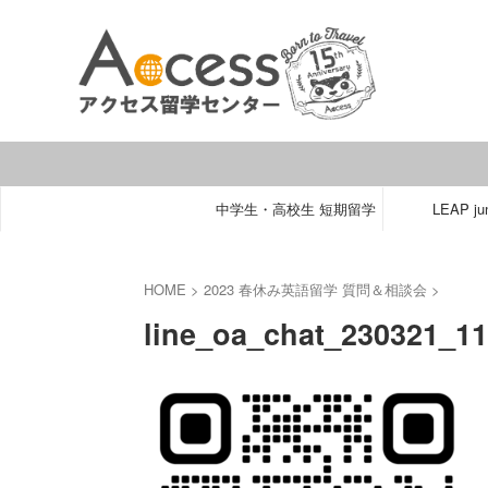
中学生・高校生 短期留学
LEAP jun
HOME
>
2023 春休み英語留学 質問＆相談会
>
line_oa_chat_230321_1