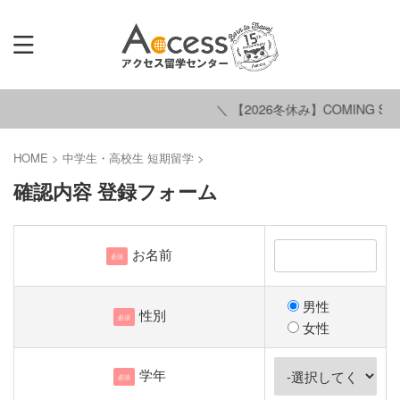
＼ 【2026冬休み】COMING SOO
HOME
>
中学生・高校生 短期留学
>
確認内容 登録フォーム
お名前
必須
男性
性別
必須
女性
学年
必須