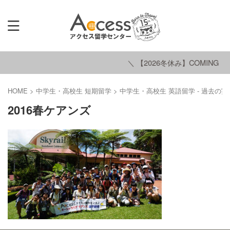
＼ 【2026冬休み】COMING SO
HOME
>
中学生・高校生 短期留学
>
中学生・高校生 英語留学 - 過去の実
2016春ケアンズ