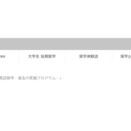
ior
大学生 短期留学
留学体験談
留学
英語留学 - 過去の実施プログラム -
>