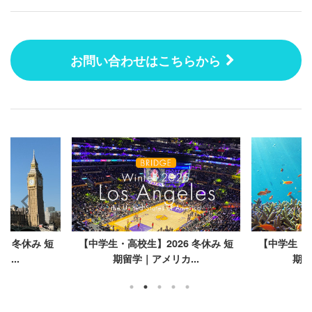
お問い合わせはこちらから
6 冬休み 短
【中学生・高校生】2026 冬休み 短
【中学生・高
...
期留学｜アメリカ...
期留