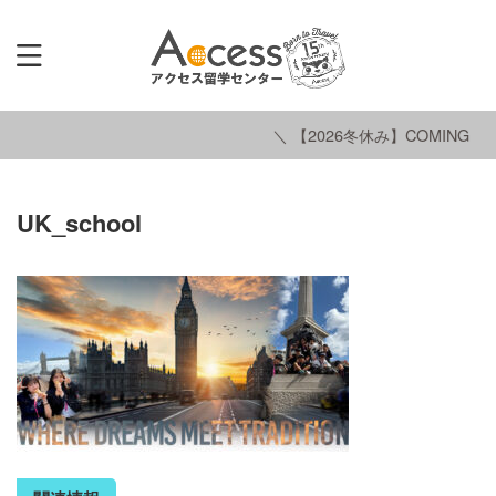
＼ 【2026冬休み】COMING SO
UK_school