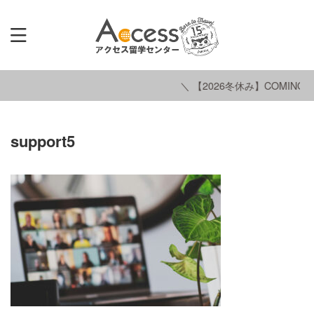
＼ 【2026冬休み】COMING S
support5