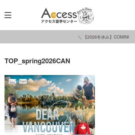
＼ 【2026冬休み】COMING S
TOP_spring2026CAN