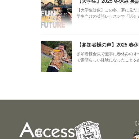
【大学生】2025 冬休み 
【大学生対象】この冬、夢に見た
学生向けの英語レッスンで「話せる自
【参加者様の声】2025 
参加者様全員で無事に春休みのオ
で素晴らしい経験になったことを嬉し
【