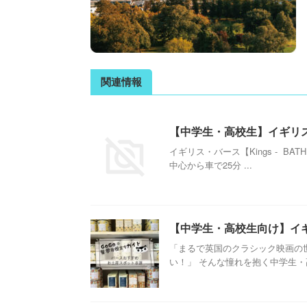
関連情報
【中学生・高校生】イギリス
イギリス・バース【Kings - B
中心から車で25分 ...
【中学生・高校生向け】イ
「まるで英国のクラシック映画の
い！」 そんな憧れを抱く中学生・高