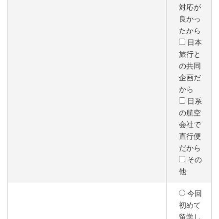
対応が
良かっ
たから
日本
旅行と
の共同
企画だ
から
日系
の航空
会社で
直行便
だから
その
他
今回
初めて
留学し