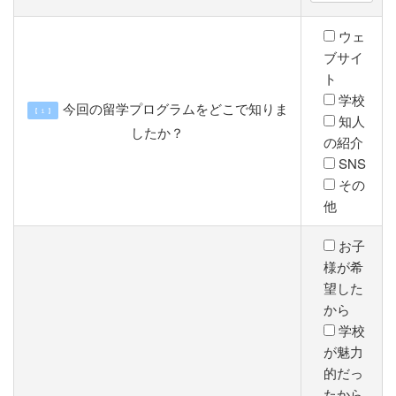
ウェ
ブサイ
ト
学校
今回の留学プログラムをどこで知りま
【 １ 】
知人
したか？
の紹介
SNS
その
他
お子
様が希
望した
から
学校
が魅力
的だっ
たから