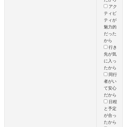
アク
ティビ
ティが
魅力的
だった
から
行き
先が気
に入っ
たから
同行
者がい
て安心
だから
日程
と予定
が合っ
たから