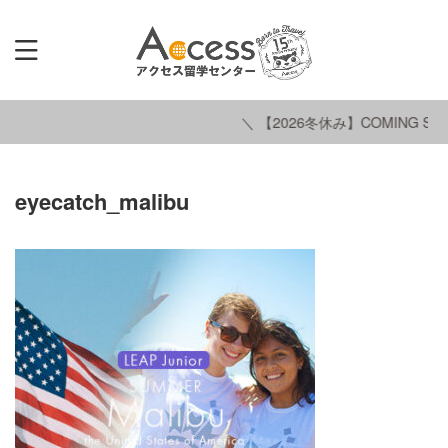
＼ 【2026冬休み】COMING SOO
eyecatch_malibu