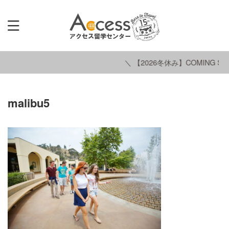
＼ 【2026冬休み】COMING SO
malibu5