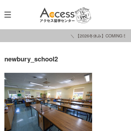
＼ 【2026冬休み】COMING SOO
newbury_school2