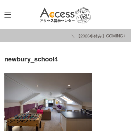
＼ 【2026冬休み】COMING SO
newbury_school4