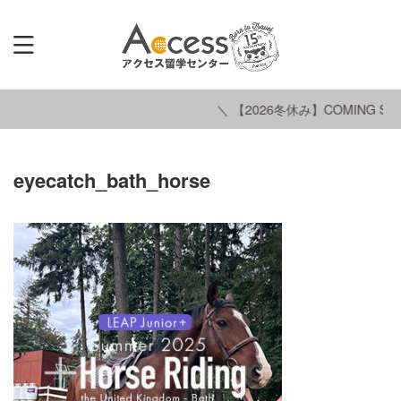
＼ 【2026冬休み】COMING SOO
eyecatch_bath_horse