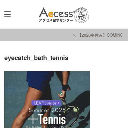
＼ 【2026冬休み】COMING S
eyecatch_bath_tennis