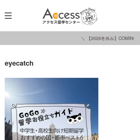
＼ 【2026冬休み】COMING S
eyecatch