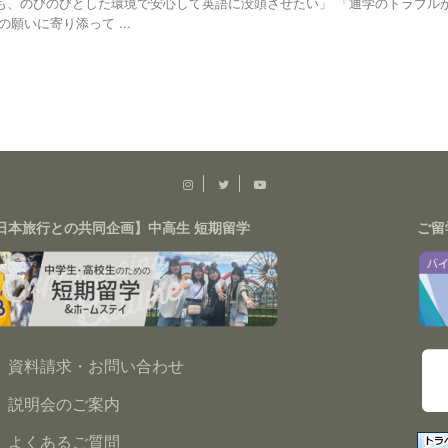
も、のびのびとした環境で安心して英語に没頭させたい」 「通学のトラブルが
願いに寄り添って ...
日本旅行との共同企画】中高生 短期留学
ご留
資料請求・お問い合わせ
説明会のご案内
よくあるご質問