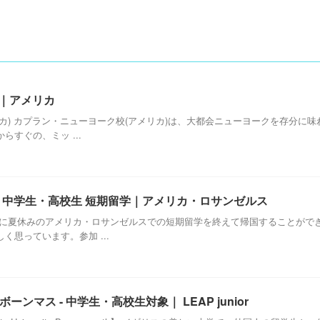
校｜アメリカ
カ) カプラン・ニューヨーク校(アメリカ)は、大都会ニューヨークを存分に
すぐの、ミッ ...
休み 中学生・高校生 短期留学｜アメリカ・ロサンゼルス
事に夏休みのアメリカ・ロサンゼルスでの短期留学を終えて帰国することがで
思っています。参加 ...
ーンマス - 中学生・高校生対象｜ LEAP junior