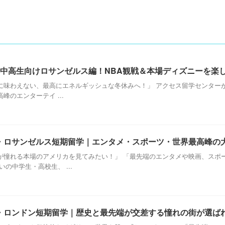
：中高生向けロサンゼルス編！NBA観戦＆本場ディズニーを楽
に味わえない、最高にエネルギッシュな冬休みへ！」 アクセス留学センターが
のエンターテイ ...
・ロサンゼルス短期留学｜エンタメ・スポーツ・世界最高峰の
が憧れる本場のアメリカを見てみたい！」 「最先端のエンタメや映画、スポ
の中学生・高校生、 ...
・ロンドン短期留学｜歴史と最先端が交差する憧れの街が選ば