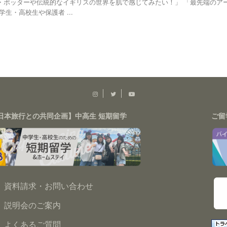
・ポッターや伝統的なイギリスの世界を肌で感じてみたい！」 「最先端のア
生・高校生や保護者 ...
日本旅行との共同企画】中高生 短期留学
ご留
資料請求・お問い合わせ
説明会のご案内
よくあるご質問