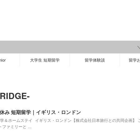
＼ 【2
ior
大学生 短期留学
留学体験談
留学
IDGE-
 冬休み 短期留学｜イギリス・ロンドン
期留学＆ホームステイ イギリス・ロンドン【株式会社日本旅行との共同企画】
ァミリーと ...