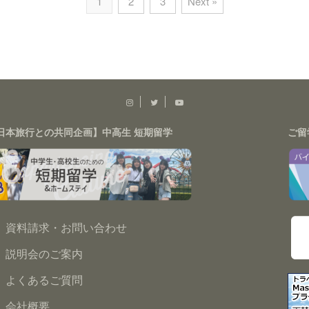
1
2
3
Next »
日本旅行との共同企画】中高生 短期留学
ご留
資料請求・お問い合わせ
説明会のご案内
よくあるご質問
会社概要