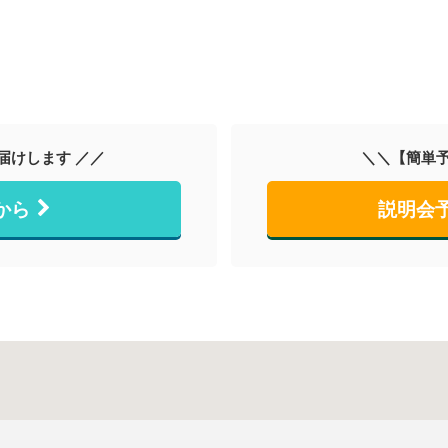
届けします ／／
＼＼【簡単予
から
説明会