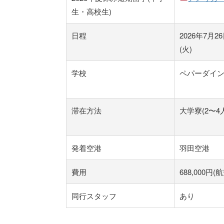
生・高校生)
日程
2026年7月2
(火)
学校
ペパーダイ
滞在方法
大学寮(2〜4
発着空港
羽田空港
費用
688,000円(
同行スタッフ
あり