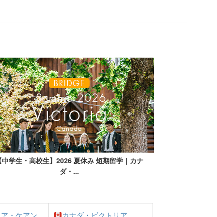
中学生・高校生】2026 冬休み 短期留学｜イギリ
【中学生・高校生
ス...
リア・ケアン
カナダ・ビクトリア