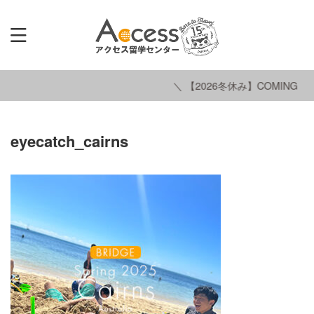
＼ 【2026冬休み】COMING SO
eyecatch_cairns