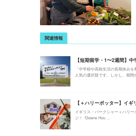
関連情報
【短期留学・1〜2週間】中
「中学校や高校生活の長期休みを
人気の選択肢です。しかし、期間が短
【＋ハリーポッター】イギリス
イギリス・バークシャー＋ハリーポッタ
ジ！ “Downe Hou ...