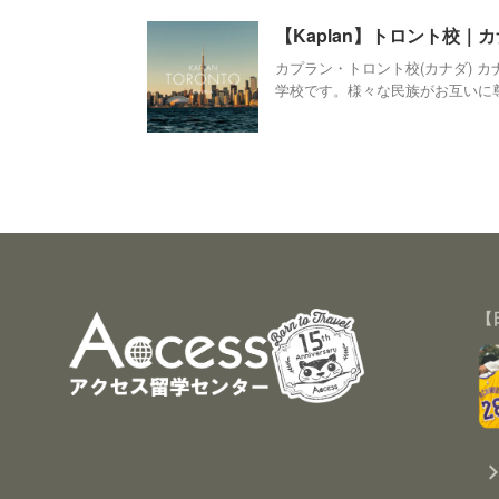
【Kaplan】トロント校｜
カプラン・トロント校(カナダ) 
学校です。様々な民族がお互いに尊重
【