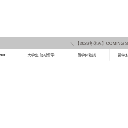
＼ 【2026冬休み】COMING SO
ior
大学生 短期留学
留学体験談
留学