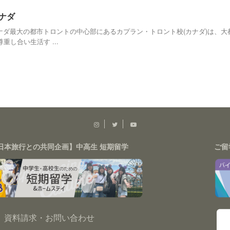
カナダ
カナダ最大の都市トロントの中心部にあるカプラン・トロント校(カナダ)は、
し合い生活す ...
日本旅行との共同企画】中高生 短期留学
ご留
資料請求・お問い合わせ