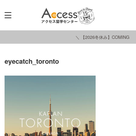
＼ 【2026冬休み】COMING SO
eyecatch_toronto