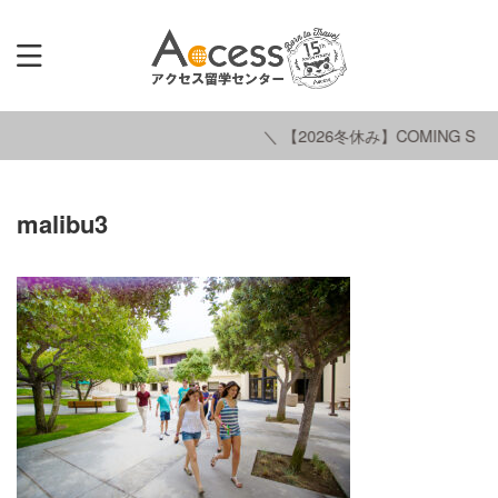
＼ 【2026冬休み】COMING SOO
malibu3