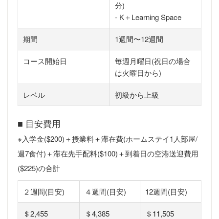
分)
- K＋Learning Space
期間
1週間〜12週間
コース開始日
毎週月曜日(祝日の場合
は火曜日から)
レベル
初級から上級
■ 目安費用
※入学金($200)＋授業料＋滞在費(ホームステイ1人部屋/
週7食付)＋滞在先手配料($100)＋到着日の空港送迎費用
($225)の合計
２週間(目安)
４週間(目安)
12週間(目安)
＄2,455
＄4,385
＄11,505