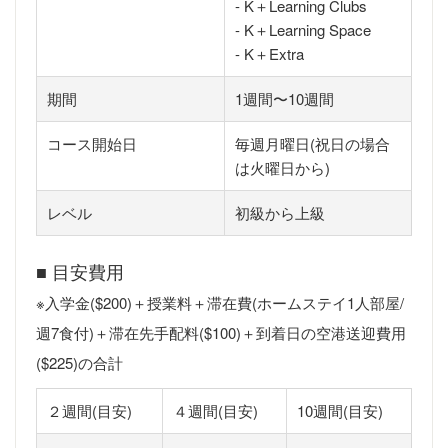
- K＋Learning Clubs
- K＋Learning Space
- K＋Extra
期間
1週間〜10週間
コース開始日
毎週月曜日(祝日の場合
は火曜日から)
レベル
初級から上級
■ 目安費用
※入学金($200)＋授業料＋滞在費(ホームステイ1人部屋/
週7食付)＋滞在先手配料($100)＋到着日の空港送迎費用
($225)の合計
２週間(目安)
４週間(目安)
10週間(目安)