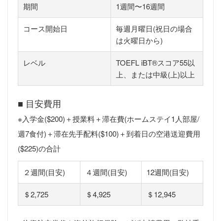
期間
1週間〜16週間
コース開始日
毎週月曜日(祝日の場合
は火曜日から)
レベル
TOEFL iBT®︎スコア55以
上、または中級(上)以上
■ 目安費用
※入学金($200)＋授業料＋滞在費(ホームステイ1人部屋/
週7食付)＋滞在先手配料($100)＋到着日の空港送迎費用
($225)の合計
２週間(目安)
４週間(目安)
12週間(目安)
＄2,725
＄4,925
＄12,945