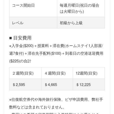
コース開始日
毎週月曜日(祝日の場合
は火曜日から)
レベル
初級から上級
■ 目安費用
※入学金($200)＋授業料＋滞在費(ホームステイ1人部屋/
週7食付)＋滞在先手配料($100)＋到着日の空港送迎費用
($225)の合計
２週間(目安)
４週間(目安)
12週間(目安)
＄2,595
＄4,665
＄12,225
※往復航空券代や海外旅行保険、ビザ申請費用、弊社手
数料などは含まれておりません。