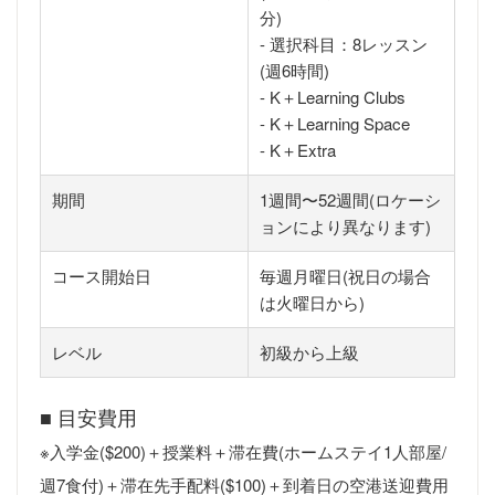
分)
- 選択科目：8レッスン
(週6時間)
- K＋Learning Clubs
- K＋Learning Space
- K＋Extra
期間
1週間〜52週間(ロケーシ
ョンにより異なります)
コース開始日
毎週月曜日(祝日の場合
は火曜日から)
レベル
初級から上級
■ 目安費用
※入学金($200)＋授業料＋滞在費(ホームステイ1人部屋/
週7食付)＋滞在先手配料($100)＋到着日の空港送迎費用