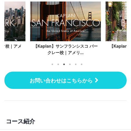
ヨーク校｜アメ
【Kaplan】サンフランシスコ バー
【Kapla
クレー校｜アメリ...
お問い合わせはこちらから
コース紹介