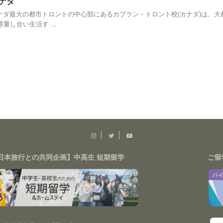
カナダ
カナダ最大の都市トロントの中心部にあるカプラン・トロント校(カナダ)は、
し合い生活す ...
日本旅行との共同企画】中高生 短期留学
ご留