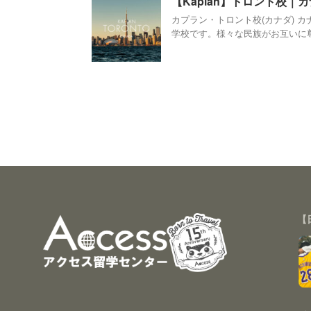
【Kaplan】トロント校｜
カプラン・トロント校(カナダ) 
学校です。様々な民族がお互いに尊重
【