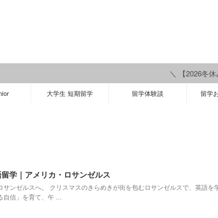
＼ 【2026冬休み】C
ior
大学生 短期留学
留学体験談
留学
英語留学｜アメリカ・ロサンゼルス
ロサンゼルスへ。 クリスマスのきらめきが街を包むロサンゼルスで、英語を学
信」を育て、午 ...