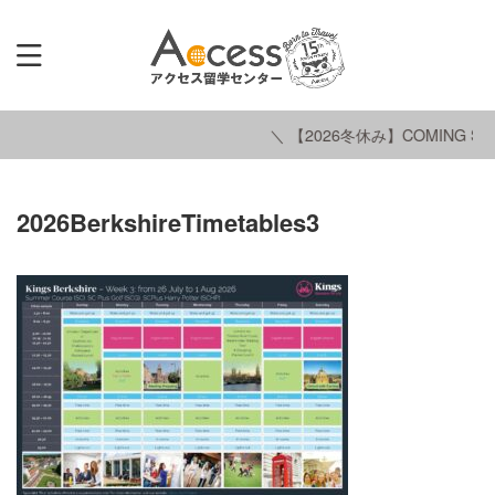
＼ 【2026冬休み】COMING SO
2026BerkshireTimetables3