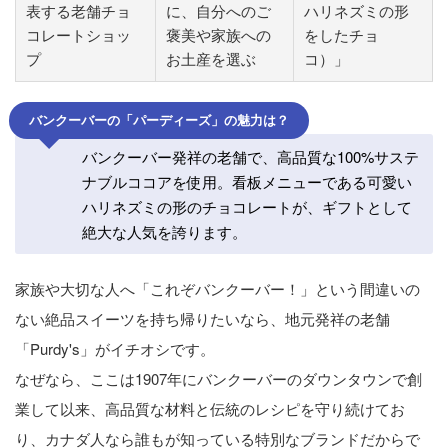
表する老舗チョ
に、自分へのご
ハリネズミの形
コレートショッ
褒美や家族への
をしたチョ
プ
お土産を選ぶ
コ）」
バンクーバーの「パーディーズ」の魅力は？
バンクーバー発祥の老舗で、高品質な100%サステ
ナブルココアを使用。看板メニューである可愛い
ハリネズミの形のチョコレートが、ギフトとして
絶大な人気を誇ります。
家族や大切な人へ「これぞバンクーバー！」という間違いの
ない絶品スイーツを持ち帰りたいなら、地元発祥の老舗
「Purdy's」がイチオシです。
なぜなら、ここは1907年にバンクーバーのダウンタウンで創
業して以来、高品質な材料と伝統のレシピを守り続けてお
り、カナダ人なら誰もが知っている特別なブランドだからで