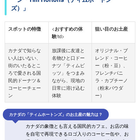
ズ）」
スポットの特徴
<
おすすめの体
狙い目のお土産
験
/td>
カナダで知らな
放課後に友達と
オリジナル・ブ
い人はいない、
名物ひと口ドー
レンド・コーヒ
街のいたるとこ
ナツ「ティムビ
ー（粉・豆）、
ろで愛される国
ッツ」をつまみ
フレンチバニ
民的ドーナツ＆
ながら、現地の
ラ・カプチーノ
コーヒーチェー
日常に溶け込む
（粉末パウダ
ン
体験
ー）
カナダの「ティムホートンズ」のお土産の魅力は？
カナダの象徴とも言える国民的カフェ。お店の味
を自宅で再現できるロゴ入りのコーヒー缶や、お