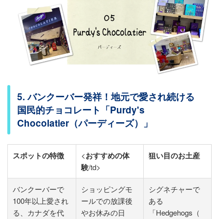
5. バンクーバー発祥！地元で愛され続ける
国民的チョコレート「Purdy's
Chocolatier（パーディーズ）」
スポットの特徴
<
おすすめの体
狙い目のお土産
験
/td>
バンクーバーで
ショッピングモ
シグネチャーで
100年以上愛され
ールでの放課後
ある
る、カナダを代
やお休みの日
「Hedgehogs（