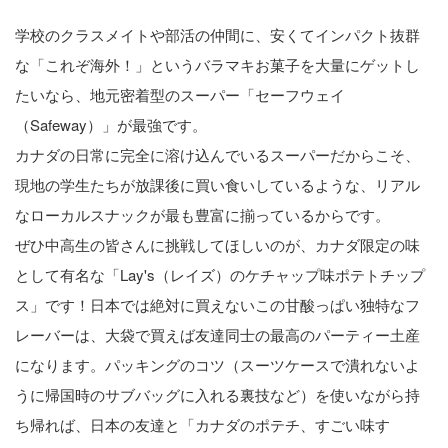
学校のクラスメイトや部活の仲間に、安くてインパクト抜群
な「これぞ海外！」というバラマキお菓子を大量にゲットし
たいなら、地元密着型のスーパー「セーフウェイ
（Safeway）」が最強です。
カナダの日常に完全に溶け込んでいるスーパーだからこそ、
現地の学生たちが放課後に買い食いしているような、リアル
なローカルスナックが最も豊富に揃っているからです。
ぜひ中高生の皆さんに挑戦してほしいのが、カナダ限定の味
として有名な「Lay's（レイズ）のケチャップ味ポテトチップ
ス」です！日本では絶対に買えないこの甘酸っぱい独特なフ
レーバーは、大袋で買えば友達同士の最高のパーティー土産
になります。パッキングのコツ（スーツケースで潰れないよ
うに帰国時のサブバッグに入れる裏技など）を使いながら持
ち帰れば、日本の友達と「カナダのポテチ、すごい味す