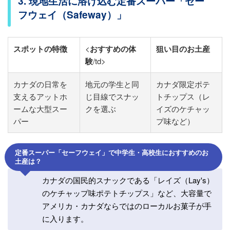
3. 現地生活に溶け込む定番スーパー「セー
フウェイ（Safeway）」
スポットの特徴
<
おすすめの体
狙い目のお土産
験
/td>
カナダの日常を
地元の学生と同
カナダ限定ポテ
支えるアットホ
じ目線でスナッ
トチップス（レ
ームな大型スー
クを選ぶ
イズのケチャッ
パー
プ味など）
定番スーパー「セーフウェイ」で中学生・高校生におすすめのお
土産は？
カナダの国民的スナックである「レイズ（Lay's）
のケチャップ味ポテトチップス」など、大容量で
アメリカ・カナダならではのローカルお菓子が手
に入ります。