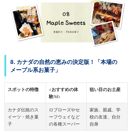
8. カナダの自然の恵みの決定版！「本場の
メープル系お菓子」
スポットの特徴
<
おすすめの体
狙い目のお土産
験
/td>
カナダ伝統のス
ロブローズやセ
家族、親戚、学
イーツ・焼き菓
ーフウェイなど
校の友達、自分
子
の各種スーパー
自身