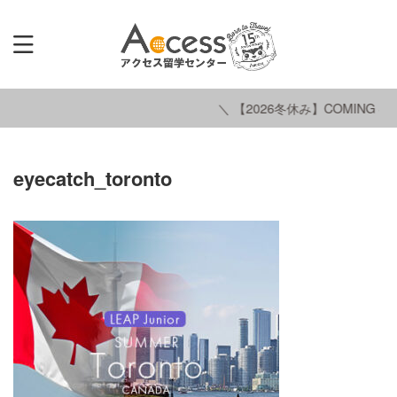
＼ 【2026冬休み】COMING SO
eyecatch_toronto