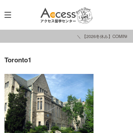
＼ 【2026冬休み】COMING S
Toronto1