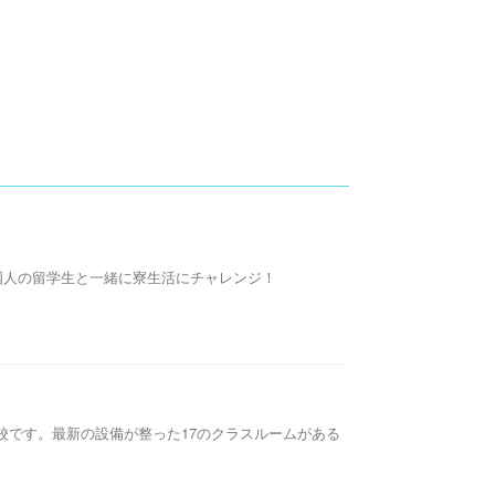
大学で、外国人の留学生と一緒に寮生活にチャレンジ！
学校です。最新の設備が整った17のクラスルームがある