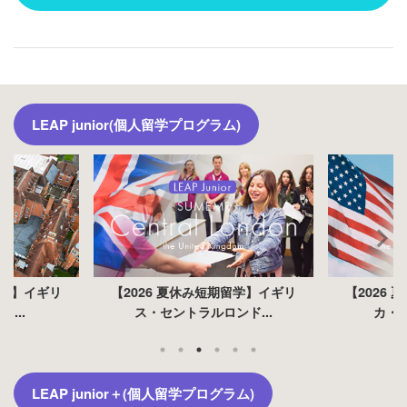
LEAP junior(個人留学プログラム)
留学】イギリ
【2026 夏休み短期留学】イギリ
【2026
...
ス・セントラルロンド...
カ・マ
LEAP junior＋(個人留学プログラム)