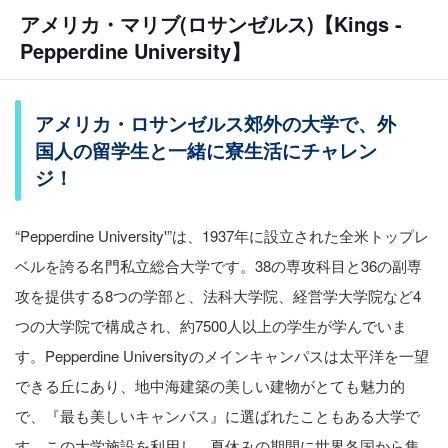
アメリカ・マリブ(ロサンゼルス)【Kings -
Pepperdine University】
アメリカ・ロサンゼルス郊外の大学で、外
国人の留学生と一緒に寮生活にチャレン
ジ！
“Pepperdine University'”は、1937年に設立された全米トップレ
ベルを誇る名門私立総合大学です。38の専攻科目と36の副専
攻を提供する8つの学部と、法科大学院、経営学大学院など4
つの大学院で構成され、約7500人以上の学生が学んでいま
す。Pepperdine Universityのメインキャンパスは太平洋を一望
できる丘にあり、地中海建築の美しい建物がとても魅力的
で、『最も美しいキャンパス』に選ばれたこともある大学で
す。この大学施設を利用し、夏休みの期間に世界各国から集