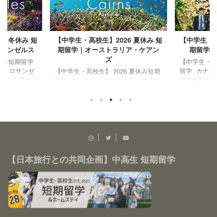
6 冬休み 短
【中学生・高校生】2026 夏休み 短
【中学生・高
ロサンゼルス
期留学｜オーストラリア・ケアン
期留学｜
ズ
冬休み短期留学
【中学生・高校
カ・ロサンゼ
留学 カナダ
【中学生・高校生】 2026 夏休み短期
との共同企
日本旅行との
留学 オーストラリア・ケアンズ【株
リカ・ロサン
はカナダ・
式会社日本旅行との共同企画】 この
ムステイにチ
ャレンジしよ
夏休みはオーストラリア・ケアンズで
ファミリーと
ターのスタ
短期留学＆ホームステイにチャレンジ
、ディズニー
現した、母
しよう！ 豊かな自然と、魅力溢れる
(NBA)試合
ログラム。
アクティビティが充実したケアンズの
ティビティが
はありません
街で、英語でのコミュニケーションや
ムです。英語
異文化への
異文化交流にチャレンジしましょう。
や異文化交流
ジ。カナダ
成田空港または関西空港発着の直行便
【日本旅行との共同企画】中高生 短期留学
ッフが成田空
校舎で、現
を利用し、同行スタッフが出発から帰
ル航空直行便
り、アクテ
国までしっかりサポート！初めての海
サーチャージ
れあいを通
外でも安心してご参加いただけます。
...
ます。先生方の
期間 2026年8月8日(土)〜8月19日(水)
10泊1 ...