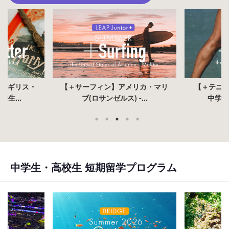
】イギリス・
【＋サーフィン】アメリカ・マリ
【＋テニス
学生...
ブ(ロサンゼルス) -...
中学生
中学生・高校生 短期留学プログラム