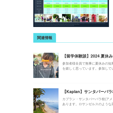
関連情報
【留学体験談】2024 夏
参加者様全員で無事に夏休みの短
を嬉しく思っています。参加していた
【Kaplan】サンタバーバ
カプラン・サンタバーバラ校(アメ
あります。ロサンゼルスのような高層