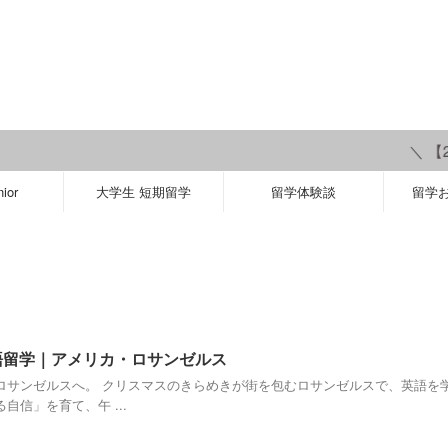
＼ 【20
ior
大学生 短期留学
留学体験談
留学
英語留学｜アメリカ・ロサンゼルス
ロサンゼルスへ。 クリスマスのきらめきが街を包むロサンゼルスで、英語を学
信」を育て、午 ...