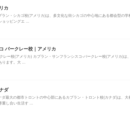
メリカ
カプラン・シカゴ校(アメリカ)は、多文化な街シカゴの中心地にある都会型の
ッピングエ ...
スコ バークレー校｜アメリカ
クレー校(アメリカ) カプラン・サンフランシスコ-バークレー校(アメリカ)
ます。大 ...
カナダ
カナダ最大の都市トロントの中心部にあるカプラン・トロント校(カナダ)は、
し合い生活す ...