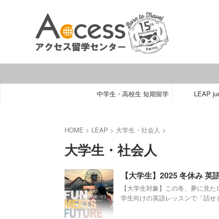
中学生・高校生 短期留学
LEAP jun
HOME
>
LEAP
>
大学生・社会人
>
大学生・社会人
【大学生】2025 冬休み 
【大学生対象】この冬、夢に見た
学生向けの英語レッスンで「話せる自